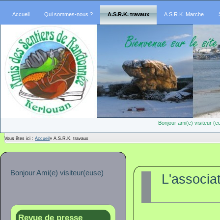
Accueil
Qui sommes-nous ?
A.S.R.K. travaux
A.S.R.K. Marche
Bonjour ami(e) visiteur 
Vous êtes ici :
Accueil
»
A.S.R.K. travaux
Bonjour Ami(e) visiteur(euse)
L'associa
Revue de presse