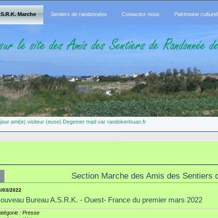
.S.R.K. Marche
Sentiers de randonnées
Contactez-nous
Patrimoine culturel
jour ami(e) visiteur (euse) Degemer mad var randokerlouan.fr
Section Marche des Amis des Sentiers 
3/03/2022
ouveau Bureau A.S.R.K. - Ouest- France du premier mars 2022
tégorie : Presse