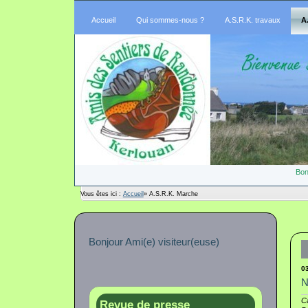
Accueil
Qui sommes-nous ?
A.S.R.K. travaux
A
Bon
Vous êtes ici :
Accueil
»
A.S.R.K. Marche
Bonjour Ami(e) visiteur(euse)
0
N
Ca
Revue de presse