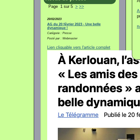
P
Page 1 sur 5
>
>>
A
p
20/02/2023
AG du 20 février 2023 - Une belle
R
dynamique !
Catégorie : Presse
Posté par : Webmaster
Lien cliquable vers l'article complet