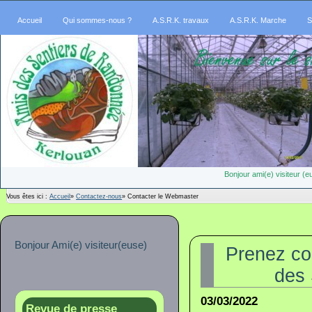
Accueil
Qui sommes-nous ?
A.S.R.K. travaux
A.S.R.K. Marche
S
Bonjour ami(e) visiteur 
Vous êtes ici :
Accueil
»
Contactez-nous
»
Contacter le Webmaster
Bonjour Ami(e) visiteur(euse)
Prenez co
des 
03/03/2022
Revue de presse