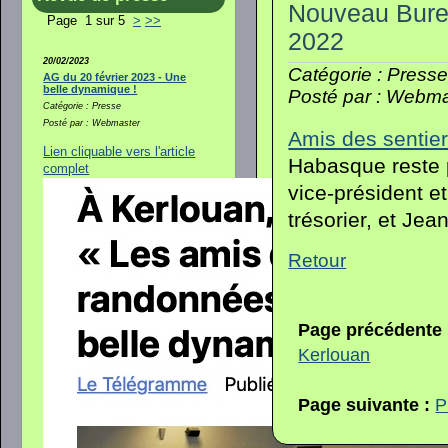
Nouveau Burea
Page 1 sur 5
>
>>
2022
20/02/2023
Catégorie : Press
AG du 20 février 2023 - Une
belle dynamique !
Posté par : Webma
Catégorie : Presse
Posté par : Webmaster
Amis des sentier
Lien cliquable vers l'article
Habasque reste p
complet
vice-président e
trésorier, et Jea
Retour
Page précédente
Kerlouan
Page suivante :
P