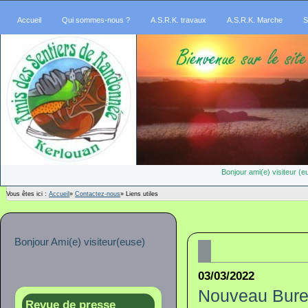
Accueil
Qui sommes-nous ?
A.S.R.K. travaux
A.S.R.K. Marche
S
Bonjour ami(e) visiteur 
Vous êtes ici :
Accueil
»
Contactez-nous
»
Liens utiles
Bonjour Ami(e) visiteur(euse)
03/03/2022
Nouveau Burea
Revue de presse