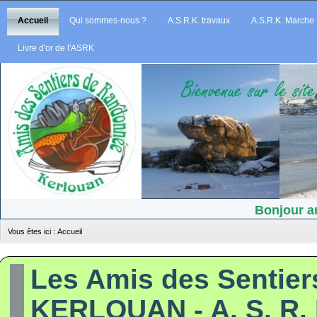
Accueil
Qui sommes-nous ?
A.S.R.K. travaux
A.S.R.K. Marche
Livre d'or de l'ASRK
Bonjour am
Vous êtes ici :
Accueil
Les Amis des Sentie
KERLOUAN - A. S. R. 