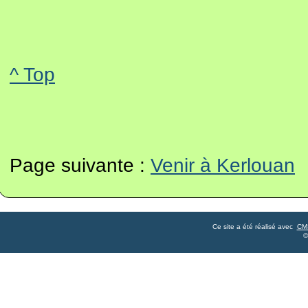
^ Top
Page suivante :
Venir à Kerlouan
Ce site a été réalisé avec
CM
©