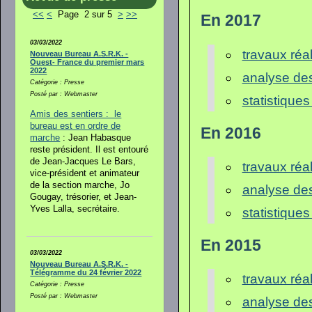
<<
<
Page 2 sur 5
>
>>
En 2017
03/03/2022
travaux réa
Nouveau Bureau A.S.R.K. -
Ouest- France du premier mars
2022
analyse de
Catégorie : Presse
Posté par : Webmaster
statistiques
Amis des sentiers : le
bureau est en ordre de
En 2016
marche
: Jean Habasque
reste président. Il est entouré
de Jean-Jacques Le Bars,
travaux réa
vice-président et animateur
de la section marche, Jo
analyse de
Gougay, trésorier, et Jean-
Yves Lalla, secrétaire.
statistiques
En 2015
03/03/2022
Nouveau Bureau A.S.R.K. -
Télégramme du 24 février 2022
travaux réa
Catégorie : Presse
Posté par : Webmaster
analyse de