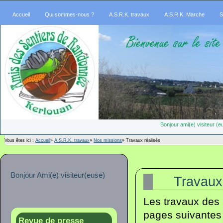
Accueil
Qui sommes-nous ?
A.S.R.K. travaux
A.S.R.K. Marche
S
Bonjour ami(e) visiteur 
Vous êtes ici :
Accueil
»
A.S.R.K. travaux
»
Nos missions
»
Travaux réalisés
Bonjour Ami(e) visiteur(euse)
Travaux 
Les travaux des 
pages suivantes 
Revue de presse