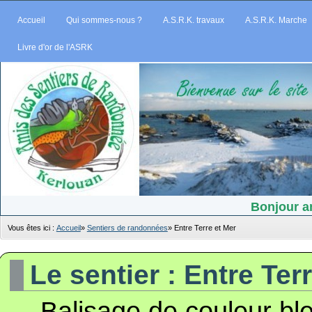
Accueil
Qui sommes-nous ?
A.S.R.K. travaux
A.S.R.K. Marche
Livre d'or de l'ASRK
Bonjour am
Vous êtes ici :
Accueil
»
Sentiers de randonnées
»
Entre Terre et Mer
Le sentier : Entre Ter
Balisage de couleur ble