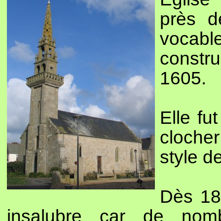
près d
vocable
const
1605.
Elle fu
cloche
style d
Dès 186
insalubre car de nomb