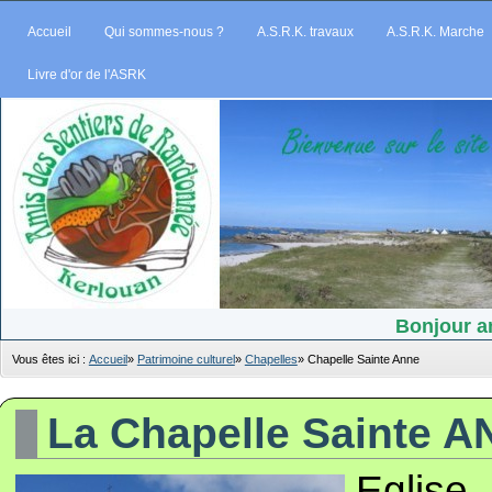
Accueil
Qui sommes-nous ?
A.S.R.K. travaux
A.S.R.K. Marche
Livre d'or de l'ASRK
Bonjour am
Vous êtes ici :
Accueil
»
Patrimoine culturel
»
Chapelles
»
Chapelle Sainte Anne
La Chapelle Sainte 
Eglise