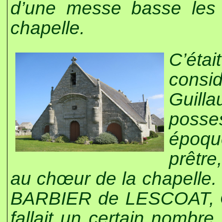
d’une messe basse les
chapelle.
C’étai
consi
Guill
posse
époqu
prêtre
au chœur de la chapelle. E
BARBIER de LESCOAT, Ch
fallait un certain nombr