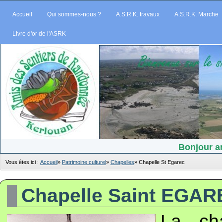
Accueil
Qui sommes-nous ?
A.S.R.K. travaux
A.S.R.K. Marche
Livre d'or de l'ASRK
Bonjour am
Vous êtes ici :
Accueil
»
Patrimoine culturel
»
Chapelles
»
Chapelle St Egarec
Chapelle Saint EGA
La ch