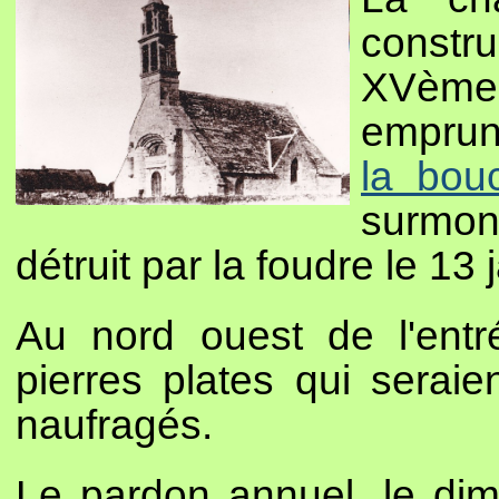
constr
XVème
emprun
la bou
surmont
détruit par la foudre le 13
Au nord ouest de l'entr
pierres plates qui seraie
naufragés.
Le pardon annuel, le dim