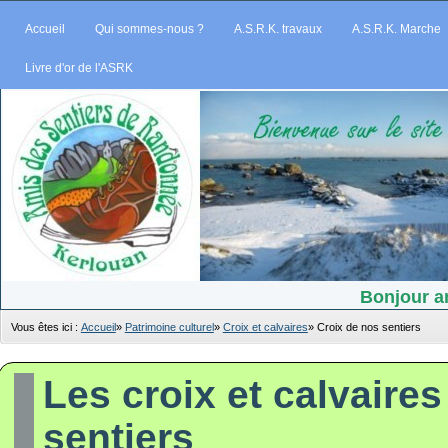
Accueil
Qui sommes-nous ?
A.S.R.K. travaux
A.S.R.K. Marche
Livre d'or de l'ASRK
Bonjour am
Vous êtes ici :
Accueil
»
Patrimoine culturel
»
Croix et calvaires
»
Croix de nos sentiers
Les croix et calvaires
sentiers