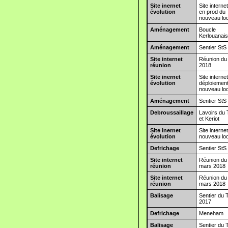
Site inernet
Site interne
évolution
en prod du
nouveau lo
Aménagement
Boucle
Kerlouanai
Aménagement
Sentier StS
Site internet
Réunion du 
réunion
2018
Site inernet
Site interne
évolution
déploiemen
nouveau lo
Aménagement
Sentier StS
Debroussaillage
Lavoirs du
et Keriot
Site inernet
Site internet
évolution
nouveau lo
Defrichage
Sentier StS
Site internet
Réunion du
réunion
mars 2018
Site internet
Réunion du
réunion
mars 2018
Balisage
Sentier du 
2017
Defrichage
Meneham
Balisage
Sentier du 