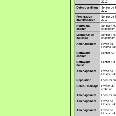
2017
Debroussaillage
Sentier du 
2017
Preparation
Sentier du 
manifestation
2017
Nettoyage
Sentier TM
chemin
et comcom
Maintenance
Sentier TM
balisage
et comcom
Aménagement
Lavoir de
Closmeur/k
Nettoyage
Sentier StS
chemin
Nettoyage
Sentier TM 
balise
Aménagement
Lavoir de
Closmeur/k
Reparation
Local techn
Debroussaillage
Lavoirs du
et Keriot
Aménagement
Local techn
Aménagement
Lavoir de
Closmeur/k
Aménagement
Lavoir de
Closmeur/k