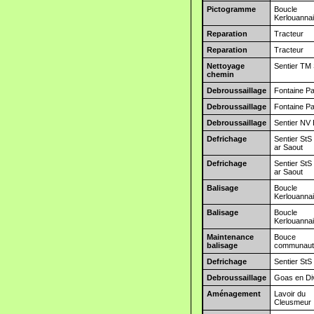
Pictogramme
Boucle
Kerlouanna
Reparation
Tracteur
Reparation
Tracteur
Nettoyage
Sentier TM 
chemin
Debroussaillage
Fontaine Pa
Debroussaillage
Fontaine Pa
Debroussaillage
Sentier NV 
Defrichage
Sentier StS
ar Saout
Defrichage
Sentier StS
ar Saout
Balisage
Boucle
Kerlouanna
Balisage
Boucle
Kerlouanna
Maintenance
Bouce
balisage
communaut
Defrichage
Sentier StS
Debroussaillage
Goas en Di
Aménagement
Lavoir du
Cleusmeur