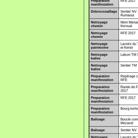
Preparation
RFE 2017
manifestation
Debroussaillage
Sentier NV
Rumaout
Nettoyage
Mem Menac
chemin
Keroual
Nettoyage
RFE 2017
chemin
Nettoyage
Lavoirs du
patrimoine
et Keriot
Nettoyage
Laison TM 
balise
Nettoyage
Sentier TM
balise
Preparation
Repérage ci
manifestation
RFE
Preparation
Rando de Fi
manifestation
2017
Preparation
RFE 2017
manifestation
Preparation
Bourg kerl
manifestation
Balisage
Boucle co
Mezavel
Balisage
Sentier NV
Nettoyage
Lavoirs du