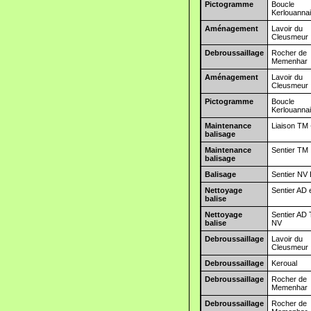
Pictogramme
Boucle
Kerlouanna
Aménagement
Lavoir du
Cleusmeur
Debroussaillage
Rocher de
Memenhar
Aménagement
Lavoir du
Cleusmeur
Pictogramme
Boucle
Kerlouanna
Maintenance
Liaison TM 
balisage
Maintenance
Sentier TM
balisage
Balisage
Sentier NV 
Nettoyage
Sentier AD 
balise
Nettoyage
Sentier AD 
balise
NV
Debroussaillage
Lavoir du
Cleusmeur
Debroussaillage
Keroual
Debroussaillage
Rocher de
Memenhar
Debroussaillage
Rocher de