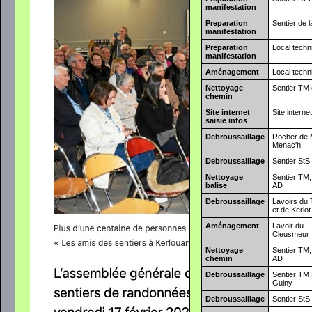
manifestation
Preparation
Sentier de 
manifestation
Preparation
Local techn
manifestation
Aménagement
Local techn
Nettoyage
Sentier TM 
chemin
Site internet
Site interne
saisie infos
Debroussaillage
Rocher de
Menac'h
Debroussaillage
Sentier StS
Nettoyage
Sentier TM,
balise
AD
Debroussaillage
Lavoirs du
et de Keriot
Aménagement
Lavoir du
Cleusmeur
Nettoyage
Sentier TM,
chemin
AD
Debroussaillage
Sentier TM 
Guiny
Debroussaillage
Sentier StS