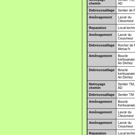
chemin
AD
Debroussaillage
Sentier de 
Aménagement
Lavoir du
Cleusmeur
Reparation
Local techn
Aménagement
Lavoir du
Ceusmeur
Debroussaillage
Rocher de
Menac'h
Aménagement
Boucle
kerlouanai
An Divhez
Debroussaillage
Boucle
kerlouanai
An Divhez
Nettoyage
Sentier TM,
chemin
AD
Debroussaillage
Sentier TM
Aménagement
Boucle
Kerlouanai
Aménagement
Lavoir du
Cleusmeur
Aménagement
Lavoir du
Ceusmeur
Reparation
Local techn