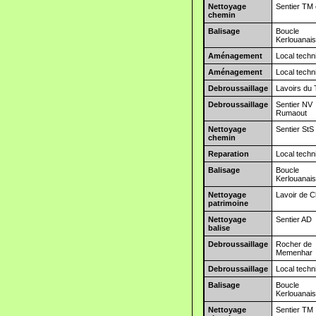
Nettoyage
Sentier TM 
chemin
Balisage
Boucle
Kerlouanai
Aménagement
Local techn
Aménagement
Local techn
Debroussaillage
Lavoirs du
Debroussaillage
Sentier NV
Rumaout
Nettoyage
Sentier StS
chemin
Reparation
Local techn
Balisage
Boucle
Kerlouanai
Nettoyage
Lavoir de 
patrimoine
Nettoyage
Sentier AD
balise
Debroussaillage
Rocher de
Memenhar
Debroussaillage
Local techn
Balisage
Boucle
Kerlouanai
Nettoyage
Sentier TM