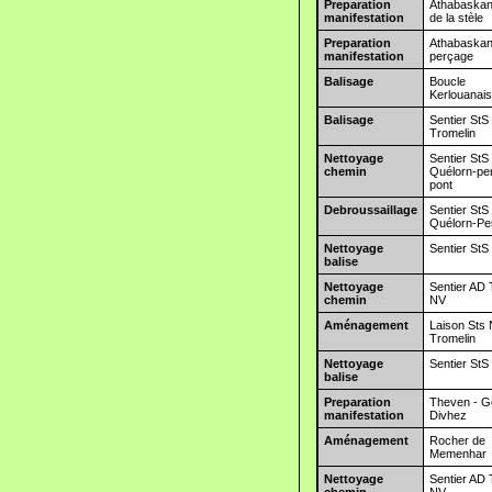
Preparation
Athabaska
manifestation
de la stèle
Preparation
Athabaska
manifestation
perçage
Balisage
Boucle
Kerlouanai
Balisage
Sentier StS
Tromelin
Nettoyage
Sentier StS
chemin
Quélorn-pe
pont
Debroussaillage
Sentier StS
Quélorn-Pe
Nettoyage
Sentier StS
balise
Nettoyage
Sentier AD 
chemin
NV
Aménagement
Laison Sts
Tromelin
Nettoyage
Sentier StS
balise
Preparation
Theven - G
manifestation
Divhez
Aménagement
Rocher de
Memenhar
Nettoyage
Sentier AD 