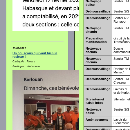
Nettoyage
Sentier TM
balise
Debroussaillage
Sentier StS
Debroussaillage
Sentier NV
Rumaout
Nettoyage
Sentier TM
chemin
Preparation
circuit de la
manifestation
Transléonn
Nettoyage
Boucle
23/03/2022
chemin
communaut
Un couscous qui vaut bien la
raclette !
Nettoyage
Sentier TM 
Catégorie : Presse
chemin
Posté par : Webmaster
Debroussaillage
Rocher de
Menac'h
Debroussaillage
Sentier TM 
Croazou
Debroussaillage
Lavoirs du
et de Keriot
Site internet
Site interne
saisie infos
Nettoyage
Sentier StS
balise
Aménagement
Lavoir du
Cleusmeur
Debroussaillage
Lavoir de K