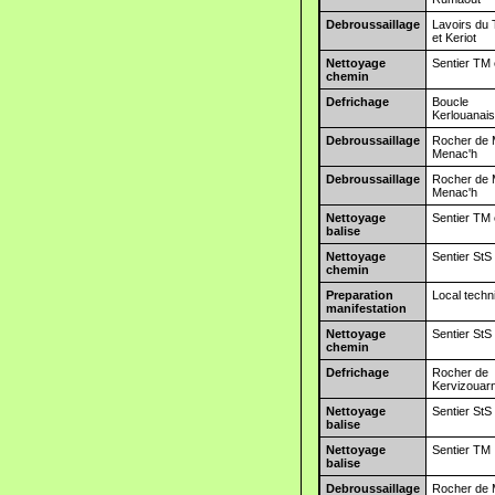
Debroussaillage
Lavoirs du
et Keriot
Nettoyage
Sentier TM 
chemin
Defrichage
Boucle
Kerlouanai
Debroussaillage
Rocher de
Menac'h
Debroussaillage
Rocher de
Menac'h
Nettoyage
Sentier TM 
balise
Nettoyage
Sentier StS 
chemin
Preparation
Local techn
manifestation
Nettoyage
Sentier StS
chemin
Defrichage
Rocher de
Kervizouar
Nettoyage
Sentier StS
balise
Nettoyage
Sentier TM
balise
Debroussaillage
Rocher de