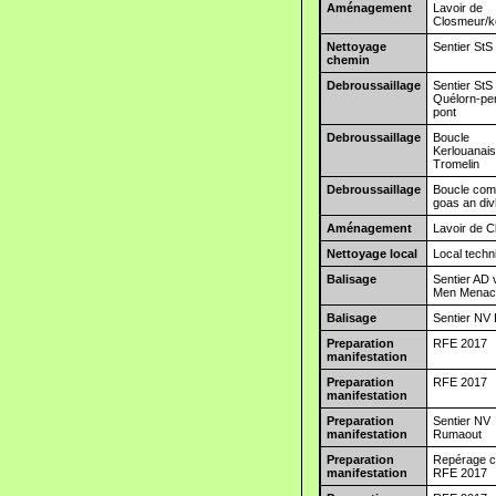
Aménagement
Lavoir de
Closmeur/k
Nettoyage
Sentier StS
chemin
Debroussaillage
Sentier StS
Quélorn-pe
pont
Debroussaillage
Boucle
Kerlouanai
Tromelin
Debroussaillage
Boucle co
goas an di
Aménagement
Lavoir de 
Nettoyage local
Local techn
Balisage
Sentier AD 
Men Menac
Balisage
Sentier NV 
Preparation
RFE 2017
manifestation
Preparation
RFE 2017
manifestation
Preparation
Sentier NV
manifestation
Rumaout
Preparation
Repérage ci
manifestation
RFE 2017