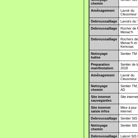
chemin
Aménagement
Lavoir du
Cleusmeur
Debroussaillage
Lavoirs du
Debroussaillage
Rocher de
Menac'h
Debroussaillage
Rochers d
Menac'h et
Kerivoas
Nettoyage
Sentier TM 
balise
Preparation
Sentier de 
manifestation
2018
Aménagement
Lavoir du
Cleusmeur
Nettoyage
Sentier TM,
chemin
AD
Site internet
Site interne
sauvegardes
Site internet
Mise à jour 
saisie infos
internet
Debroussaillage
Sentier StS
Nettoyage
Sentier StS
chemin
Debroussaillage
Laison StS