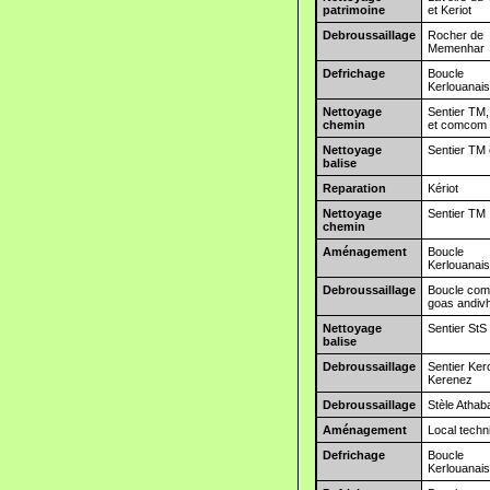
patrimoine
et Keriot
Debroussaillage
Rocher de
Memenhar
Defrichage
Boucle
Kerlouanai
Nettoyage
Sentier TM
chemin
et comcom
Nettoyage
Sentier TM 
balise
Reparation
Kériot
Nettoyage
Sentier TM
chemin
Aménagement
Boucle
Kerlouanai
Debroussaillage
Boucle co
goas andiv
Nettoyage
Sentier StS
balise
Debroussaillage
Sentier Ker
Kerenez
Debroussaillage
Stèle Atha
Aménagement
Local techn
Defrichage
Boucle
Kerlouanai