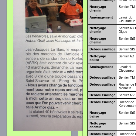
Nettoyage
Sentier TM
chemin
Aménagement
Lavoir du
Cleusmeur
Nettoyage
Sentier AD 
chemin
Digue
Nettoyage
Sentier StS
chemin
Debroussaillage
Sentier StS
Nettoyage
Sentier AD
balise
Aménagement
Lavoir du
Cleusmeur
Debroussaillage
Sentier TM
Debroussaillage
Rocher de
Menac'h
Debroussaillage
Sentier NV
Debroussaillage
Rocher de
Kervizouar
Nettoyage
Sentier StS
balise
Nettoyage
Sentier StS
chemin
Debroussaillage
Rocher de