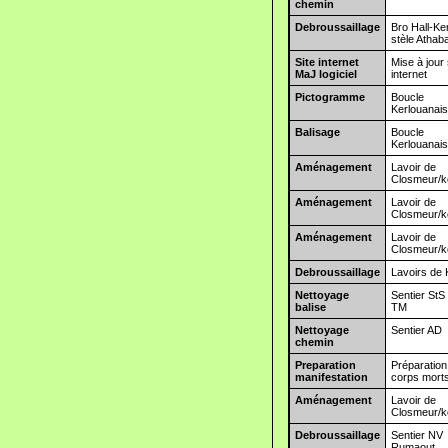
chemin
Debroussaillage
Bro Hall-Ke
stèle Atha
Site internet
Mise à jour 
MaJ logiciel
internet
Pictogramme
Boucle
Kerlouanai
Balisage
Boucle
Kerlouanai
Aménagement
Lavoir de
Closmeur/k
Aménagement
Lavoir de
Closmeur/k
Aménagement
Lavoir de
Closmeur/k
Debroussaillage
Lavoirs de 
Nettoyage
Sentier StS 
balise
TM
Nettoyage
Sentier AD
chemin
Preparation
Préparation
manifestation
corps mort
Aménagement
Lavoir de
Closmeur/k
Debroussaillage
Sentier NV
Rumaout