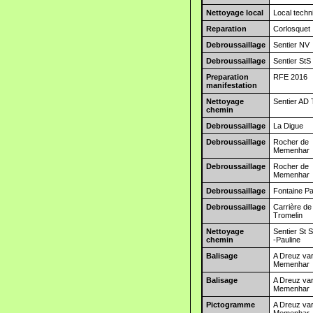
Nettoyage local
Local techn
Reparation
Corlosquet
Debroussaillage
Sentier NV
Debroussaillage
Sentier StS
Preparation
RFE 2016
manifestation
Nettoyage
Sentier AD
chemin
Debroussaillage
La Digue
Debroussaillage
Rocher de
Memenhar
Debroussaillage
Rocher de
Memenhar
Debroussaillage
Fontaine Pa
Debroussaillage
Carrière de
Tromelin
Nettoyage
Sentier St 
chemin
-Pauline
Balisage
A Dreuz var
Memenhar
Balisage
A Dreuz var
Memenhar
Pictogramme
A Dreuz var