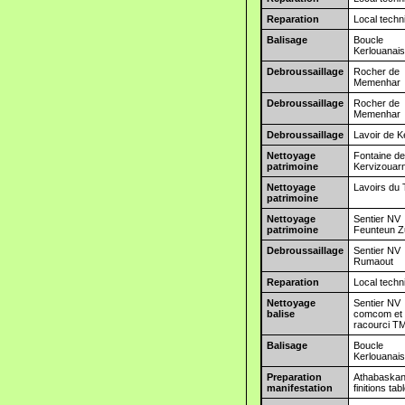
Reparation
Local techn
Balisage
Boucle
Kerlouanai
Debroussaillage
Rocher de
Memenhar
Debroussaillage
Rocher de
Memenhar
Debroussaillage
Lavoir de K
Nettoyage
Fontaine d
patrimoine
Kervizouar
Nettoyage
Lavoirs du
patrimoine
Nettoyage
Sentier NV
patrimoine
Feunteun Z
Debroussaillage
Sentier NV
Rumaout
Reparation
Local techn
Nettoyage
Sentier NV
balise
comcom et
racourci T
Balisage
Boucle
Kerlouanai
Preparation
Athabaska
manifestation
finitions tab