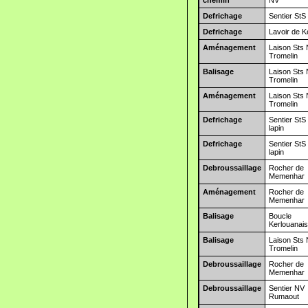
chemin
NV
Defrichage
Sentier StS
Defrichage
Lavoir de K
Aménagement
Laison Sts
Tromelin
Balisage
Laison Sts
Tromelin
Aménagement
Laison Sts
Tromelin
Defrichage
Sentier StS
lapin
Defrichage
Sentier StS
lapin
Debroussaillage
Rocher de
Memenhar
Aménagement
Rocher de
Memenhar
Balisage
Boucle
Kerlouanai
Balisage
Laison Sts
Tromelin
Debroussaillage
Rocher de
Memenhar
Debroussaillage
Sentier NV
Rumaout