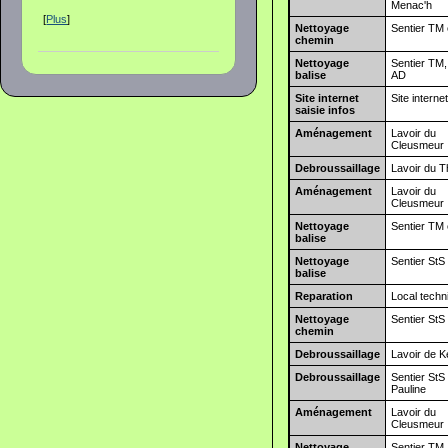
Menac'h
[
Plus
]
Nettoyage
Sentier TM 
chemin
Nettoyage
Sentier TM,
balise
AD
Site internet
Site interne
saisie infos
Aménagement
Lavoir du
Cleusmeur
Debroussaillage
Lavoir du 
Aménagement
Lavoir du
Cleusmeur
Nettoyage
Sentier TM 
balise
Nettoyage
Sentier StS
balise
Reparation
Local techn
Nettoyage
Sentier StS
chemin
Debroussaillage
Lavoir de K
Debroussaillage
Sentier StS
Pauline
Aménagement
Lavoir du
Cleusmeur
Nettoyage
Sentier TM,