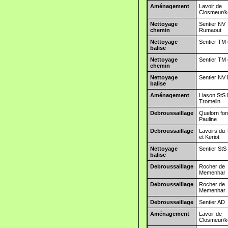
Aménagement
Lavoir de
Closmeur/k
Nettoyage
Sentier NV
chemin
Rumaout
Nettoyage
Sentier TM 
balise
Nettoyage
Sentier TM 
chemin
Nettoyage
Sentier NV 
balise
Aménagement
Liason StS
Tromelin
Debroussaillage
Quelorn fon
Pauline
Debroussaillage
Lavoirs du
et Keriot
Nettoyage
Sentier StS
balise
Debroussaillage
Rocher de
Memenhar
Debroussaillage
Rocher de
Memenhar
Debroussaillage
Sentier AD
Aménagement
Lavoir de
Closmeur/k