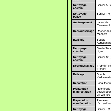
Nettoyage
Sentier AD 
chemin
Nettoyage
Sentier TM
balise
Aménagement
Lavoir de
Closmeur/k
Debroussaillage
Rocher de
Menac'h
Balisage
Boucle
Kerlouanai
Nettoyage
SentierSts 
chemin
digue
Nettoyage
Sentier StS
chemin
Debroussaillage
Tromelin-R
Theven
Balisage
Boucle
Kerlouanai
Reparation
Local techn
Preparation
Recherche
manifestation
socles pou
oriflammes
Preparation
Panneau
manifestation
d'expositio
Nettoyage
Sentier TM 