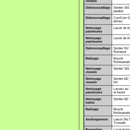
chemin
Debroussaillage
Sentier StS
pauline
Debroussaillage
ComCom G
divhez
Nettoyage
Lavoir de K
patrimoine
Nettoyage
Lavoir de K
patrimoine
Debroussaillage
Sentier NV
Rumaout
Balisage
Boucle
Kerlouanai
Nettoyage
Sentier StS
chemin
Nettoyage
Sentier AD 
chemin
NV
Nettoyage
Lavoirs du
patrimoine
et Keriot
Nettoyage
Sentier AD
balise
Balisage
Boucle
Kerlouanai
Aménagement
Laison Sts
Tromelin
Reparation
Local techn