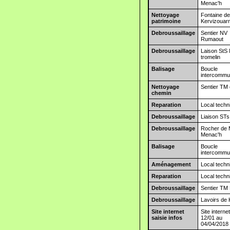
Menac'h
Nettoyage
Fontaine d
patrimoine
Kervizouar
Debroussaillage
Sentier NV
Rumaout
Debroussaillage
Laison StS
tromelin
Balisage
Boucle
intercommu
Nettoyage
Sentier TM 
chemin
Reparation
Local techn
Debroussaillage
Liaison ST
Debroussaillage
Rocher de
Menac'h
Balisage
Boucle
intercommu
Aménagement
Local techn
Reparation
Local techn
Debroussaillage
Sentier TM
Debroussaillage
Lavoirs de 
Site internet
Site interne
saisie infos
12/01 au
04/04/2018