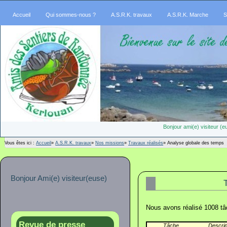
Accueil
Qui sommes-nous ?
A.S.R.K. travaux
A.S.R.K. Marche
S
Bonjour ami(e) visiteur 
Vous êtes ici :
Accueil
»
A.S.R.K. travaux
»
Nos missions
»
Travaux réalisés
»
Analyse globale des temps
Bonjour Ami(e) visiteur(euse)
Nous avons réalisé 1008 tâc
Revue de presse
Tâche
Descrip