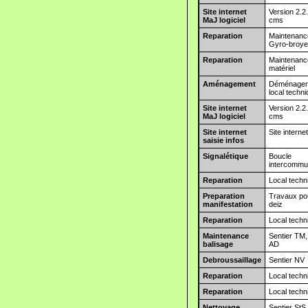
Site internet
Version 2.2
MaJ logiciel
cms
Reparation
Maintenanc
Gyro-broye
Reparation
Maintenanc
matériel
Aménagement
Déménagem
local techn
Site internet
Version 2.2
MaJ logiciel
cms
Site internet
Site interne
saisie infos
Signalétique
Boucle
intercommu
Reparation
Local techn
Preparation
Travaux po
manifestation
deiz
Reparation
Local techn
Maintenance
Sentier TM,
balisage
AD
Debroussaillage
Sentier NV
Reparation
Local techn
Reparation
Local techn
Nettoyage
Sentier StS