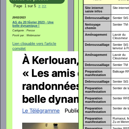
Page 1 sur 5
>
>>
Site internet
Site interne
saisie infos
20/02/2023
Debroussaillage
Sentier StS
AG du 20 février 2023 - Une
Nettoyage
Sentier TM 
belle dynamique !
chemin
Catégorie : Presse
Aménagement
Lavoir du
Posté par : Webmaster
Cleusmeur
Lien cliquable vers l'article
Debroussaillage
Sentier StS
lanveur à P
complet
Aménagement
Lavoir du
Cleusmeur
Debroussaillage
Sentier TM
Preparation
Balisage R
manifestation
Debroussaillage
Sentier StS
Preparation
Sentier de 
manifestation
Preparation
Sentier RF
manifestation
Preparation
Sentier de 
manifestation
Preparation
Rumaout, f
manifestation
Zu et Menm
Preparation
Sentier RF