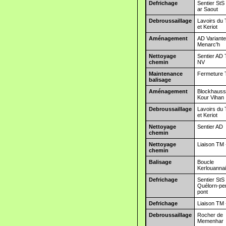
Defrichage
Sentier StS
ar Saout
Debroussaillage
Lavoirs du
et Keriot
Aménagement
AD Variant
Menarc'h
Nettoyage
Sentier AD 
chemin
NV
Maintenance
Fermeture 
balisage
Aménagement
Blockhauss
Kour Vihan
Debroussaillage
Lavoirs du
et Keriot
Nettoyage
Sentier AD
chemin
Nettoyage
Liaison TM 
chemin
Balisage
Boucle
Kerlouanna
Defrichage
Sentier StS
Quélorn-pe
pont
Defrichage
Liaison TM 
Debroussaillage
Rocher de
Memenhar