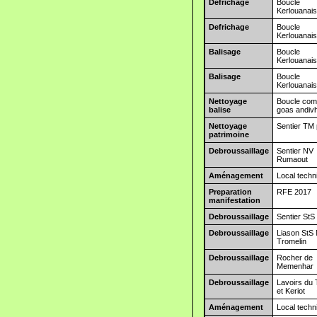
Defrichage
Boucle
Kerlouanai
Defrichage
Boucle
Kerlouanai
Balisage
Boucle
Kerlouanai
Balisage
Boucle
Kerlouanai
Nettoyage
Boucle co
balise
goas andiv
Nettoyage
Sentier TM
patrimoine
Debroussaillage
Sentier NV
Rumaout
Aménagement
Local techn
Preparation
RFE 2017
manifestation
Debroussaillage
Sentier StS
Debroussaillage
Liason StS
Tromelin
Debroussaillage
Rocher de
Memenhar
Debroussaillage
Lavoirs du
et Keriot
Aménagement
Local techn