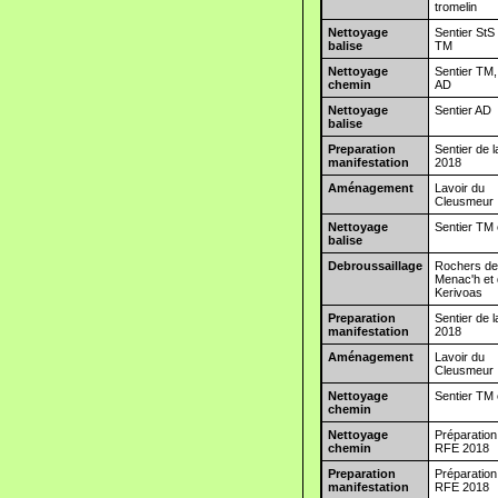
tromelin
Nettoyage
Sentier StS 
balise
TM
Nettoyage
Sentier TM,
chemin
AD
Nettoyage
Sentier AD
balise
Preparation
Sentier de 
manifestation
2018
Aménagement
Lavoir du
Cleusmeur
Nettoyage
Sentier TM 
balise
Debroussaillage
Rochers d
Menac'h et
Kerivoas
Preparation
Sentier de 
manifestation
2018
Aménagement
Lavoir du
Cleusmeur
Nettoyage
Sentier TM 
chemin
Nettoyage
Préparation
chemin
RFE 2018
Preparation
Préparation
manifestation
RFE 2018