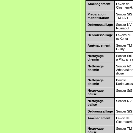
Aménagement
Lavoir de
Closmeur/k
Preparation
Sentier StS 
manifestation
TM +AD
Debroussaillage
Sentier NV
Rumaout
Debroussaillage
Lavoirs du
et Keriot
Aménagement
Sentier TM 
Guiny
Nettoyage
Sentier StS
chemin
à Plaz ar s
Nettoyage
Sentier AD
chemin
Athabaskan 
digue
Nettoyage
Boucle
chemin
Kerlouanai
Nettoyage
Sentier StS
balise
Nettoyage
Sentier NV
balise
Debroussaillage
Sentier StS
Aménagement
Lavoir de
Closmeur/k
Nettoyage
Sentier TM
balise