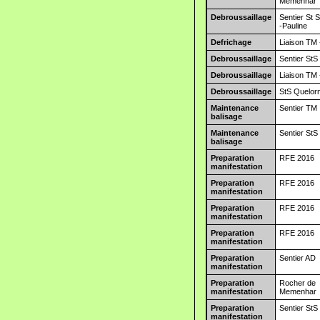
Memenhar
Debroussaillage
Sentier St 
-Pauline
Defrichage
Liaison TM 
Debroussaillage
Sentier StS
Debroussaillage
Liaison TM 
Debroussaillage
StS Quelor
Maintenance
Sentier TM
balisage
Maintenance
Sentier StS
balisage
Preparation
RFE 2016
manifestation
Preparation
RFE 2016
manifestation
Preparation
RFE 2016
manifestation
Preparation
RFE 2016
manifestation
Preparation
Sentier AD
manifestation
Preparation
Rocher de
manifestation
Memenhar
Preparation
Sentier StS
manifestation