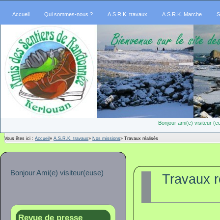
Accueil
Qui sommes-nous ?
A.S.R.K. travaux
A.S.R.K. Marche
S
Bonjour ami(e) visiteur 
Vous êtes ici :
Accueil
»
A.S.R.K. travaux
»
Nos missions
»
Travaux réalisés
Bonjour Ami(e) visiteur(euse)
Travaux r
Revue de presse