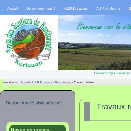
Accueil
Qui sommes-nous ?
A.S.R.K. travaux
A.S.R.K. Marche
S
Bonjour ami(e) visiteur 
Vous êtes ici :
Accueil
»
A.S.R.K. travaux
»
Nos missions
»
Travaux réalisés
Bonjour Ami(e) visiteur(euse)
Travaux r
Revue de presse